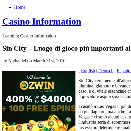
Home
Casino Information
Learning Casino Information
Sin City – Luogo di gioco più importanti 
by Nathaniel on March 31st, 2010
[
English
|
Deutsch
|
Españo
Sin City certamente all'altez
illumina, glamour e bevande 
caso, è di vitale essenziale 
il giocatore aspira sarà accu
I casinò a Las Vegas il più d
da guadagnare, ma anche una
Vegas e ci sono alcuni casin
l'industria seria di scommesse
necessario determinare quali