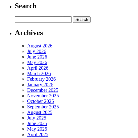
Search
Archives
August 2026
July 2026
June 2026
May 2026
April 2026
March 2026
February 2026
January 2026
December 2025
November 2025
October 2025
September 2025
August 2025
July 2025
June 2025
May 2025
April 2025