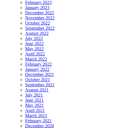
February 2023
January 2023
December 2022
November 2022
October 2022
September 2022
August 2022
July 2022
June 2022
May 2022
April 2022
March 2022
February 2022
January 2022
December 2021
October 2021
September 2021
August 2021
July 2021
June 2021
May 2021
April 2021
March 2021
February 2021
December 2020